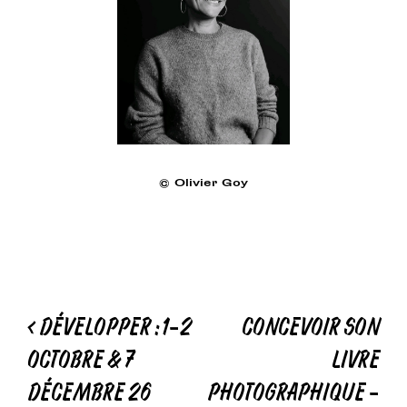
© Olivier Goy
Navigation
<
DÉVELOPPER : 1-2
CONCEVOIR SON
de
OCTOBRE & 7
LIVRE
l’article
DÉCEMBRE 26
PHOTOGRAPHIQUE –