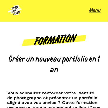
Skip
to
Menu
content
FORMATION
Créer un nouveau portfolio en 1
an
Vous souhaitez renforcer votre identité
de photographe et présenter un portfolio
aligné avec vos envies ? Cette formation