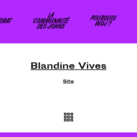
LA
POURQUOI
ORAT
COMMUNAUTÉ
WDJ ?
DES JOHNS
Blandine Vives
Site