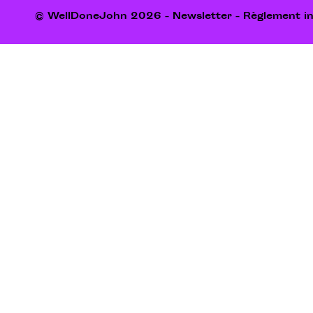
© WellDoneJohn 2026 -
Newsletter
-
Règlement in