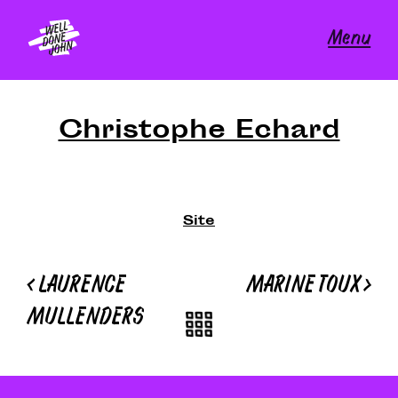
Skip
to
Menu
content
Christophe Echard
Site
Navigation
<
LAURENCE
MARINE TOUX
>
de
MULLENDERS
l’article