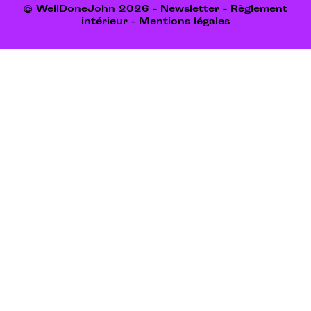
© WellDoneJohn 2026 -
Newsletter
-
Règlement
intérieur
-
Mentions légales