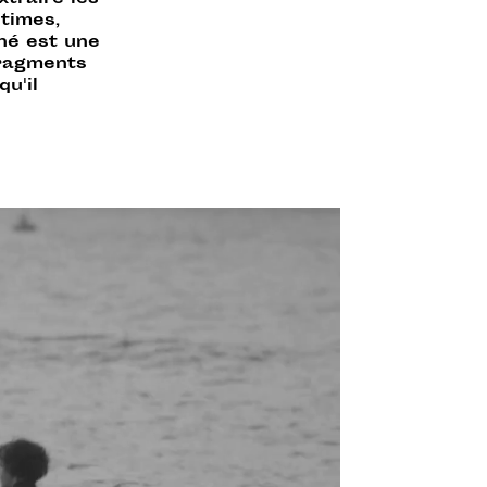
xtraire les
ntimes,
ché est une
fragments
u'il