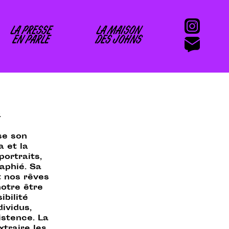
LA PRESSE
LA MAISON
EN PARLE
DES JOHNS
t
se son
 et la
ortraits,
aphié. Sa
t nos rêves
notre être
bilité
dividus,
istence. La