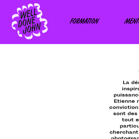
Skip
to
content
FORMATION
MENT
La dé
inspi
puissanc
Etienne 
conviction
sont des 
tout 
particu
cherchant 