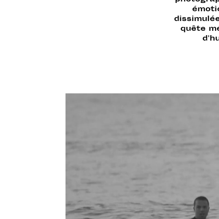
photograph
émotio
dissimulée
quête mé
d'h