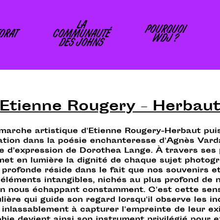
LA
POURQUOI
ORAT
COMMUNAUTÉ
WDJ ?
DES JOHNS
Etienne Rougery – Herbau
marche artistique d'Etienne Rougery-Herbaut pui
ration dans la poésie enchanteresse d'Agnès Varda
e d’expression de Dorothea Lange. À travers ses p
met en lumière la dignité de chaque sujet photogr
 profonde réside dans le fait que nos souvenirs e
éléments intangibles, nichés au plus profond de 
en nous échappant constamment. C'est cette sensi
lière qui guide son regard lorsqu'il observe les in
inlassablement à capturer l'empreinte de leur ex