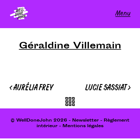
Skip
to
Menu
content
Géraldine Villemain
Navigation
<
AURÉLIA FREY
LUCIE SASSIAT
>
de
l’article
© WellDoneJohn 2026 -
Newsletter
-
Règlement
intérieur
-
Mentions légales