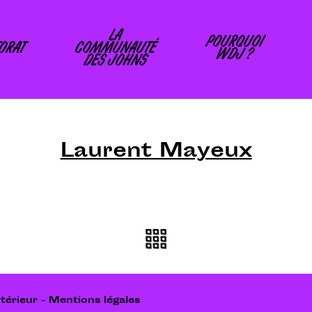
LA
POURQUOI
ORAT
COMMUNAUTÉ
WDJ ?
DES JOHNS
Laurent Mayeux
térieur
-
Mentions légales