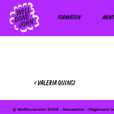
Skip
to
content
FORMATION
MENT
Navigation
<
VALERIA QUINCI
de
l’article
© WellDoneJohn 2026 -
Newsletter
-
Règlement in