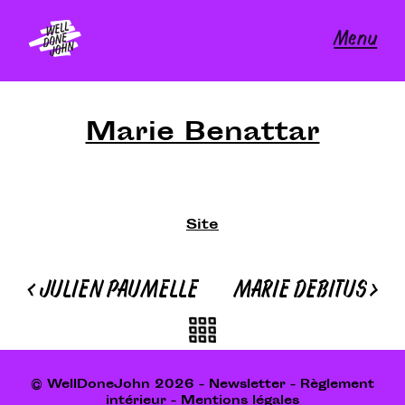
Skip
to
Menu
content
Marie Benattar
Site
Navigation
<
JULIEN PAUMELLE
MARIE DEBITUS
>
de
l’article
© WellDoneJohn 2026 -
Newsletter
-
Règlement
intérieur
-
Mentions légales