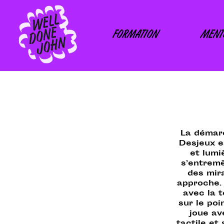
Skip
to
content
FORMATION
MENT
La démarc
Desjeux e
et lumi
s’entremê
des mir
approche.
avec la 
sur le poi
joue av