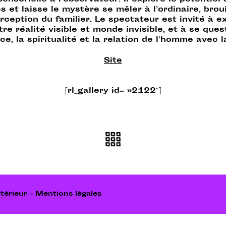
sensorielle à l’observateur. Il explore le potentie
 et laisse le mystère se mêler à l’ordinaire, broui
rception du familier. Le spectateur est invité à ex
re réalité visible et monde invisible, et à se que
nce, la spiritualité et la relation de l'homme avec l
Site
[rl_gallery id= »2122″]
térieur
-
Mentions légales