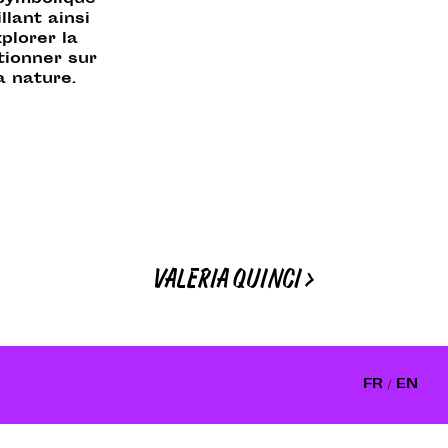
l symbolique
llant ainsi
plorer la
stionner sur
a nature.
VALERIA QUINCI
>
FR /
EN