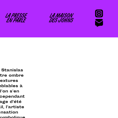
LA PRESSE
LA MAISON
EN PARLE
DES JOHNS
 Stanislas
ntre ombre
textures
mblables à
'on s'en
 cependant
age d’été
, l’artiste
ensation