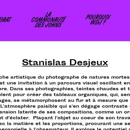
LA
POURQUOI
ORAT
COMMUNAUTÉ
WDJ ?
DES JOHNS
Stanislas Desjeux
he artistique du photographe de natures mortes
st une invitation à un parcours visuel oscillant e
ère. Dans ses photographies, teintes chaudes et 
lent pour créer des tableaux organiques, qui, se
ages, se métamorphosent au fur et à mesure que l
 L’atmosphère paisible qui s’en dégage contraste
tension latente de ses compositions, comme un or
nt d’éclater. Plaçant l’objet au coeur de son travail
ec la matière et les proportions, procurant une s