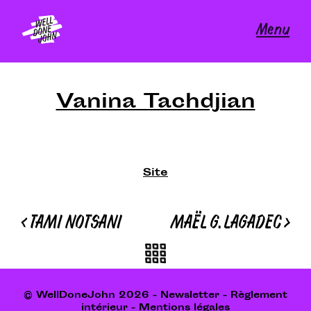
Skip
to
Menu
content
Vanina Tachdjian
Site
Navigation
<
TAMI NOTSANI
MAËL G. LAGADEC
>
de
l’article
© WellDoneJohn 2026 -
Newsletter
-
Règlement
intérieur
-
Mentions légales